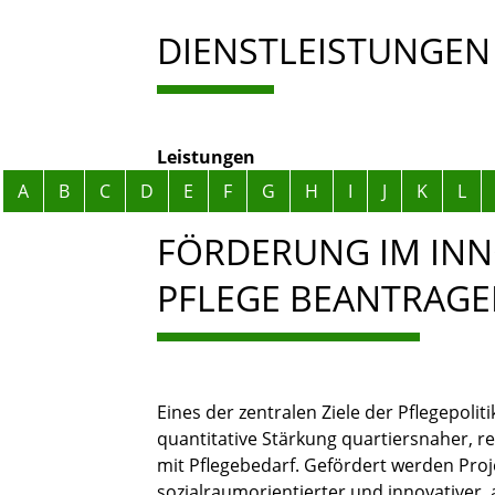
DIENSTLEISTUNGEN
Leistungen
Alphabetisches Register überspringen
A
B
C
D
E
F
G
H
I
J
K
L
FÖRDERUNG IM IN
PFLEGE BEANTRAG
Eines der zentralen Ziele der Pflegepolit
quantitative Stärkung quartiersnaher, r
mit Pflegebedarf. Gefördert werden Pr
sozialraumorientierter und innovativer,