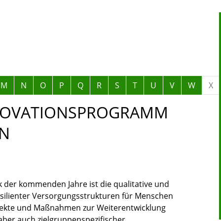
M
N
O
P
Q
R
S
T
U
V
W
X
NOVATIONSPROGRAMM
EN
ik der kommenden Jahre ist die qualitative und
esilienter Versorgungsstrukturen für Menschen
ojekte und Maßnahmen zur Weiterentwicklung
 aber auch zielgruppenspezifischer