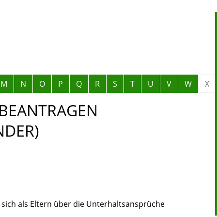
M
N
O
P
Q
R
S
T
U
V
W
X
 BEANTRAGEN
NDER)
 sich als Eltern über die Unterhaltsansprüche