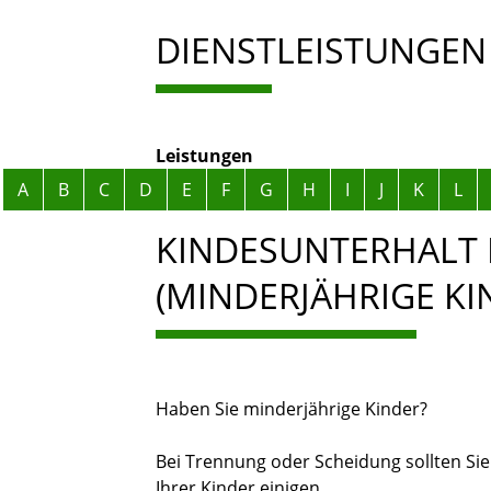
DIENSTLEISTUNGEN
Leistungen
Alphabetisches Register überspringen
A
B
C
D
E
F
G
H
I
J
K
L
KINDESUNTERHALT
(MINDERJÄHRIGE KI
Haben Sie minderjährige Kinder?
Bei Trennung oder Scheidung sollten Sie
Ihrer Kinder einigen.