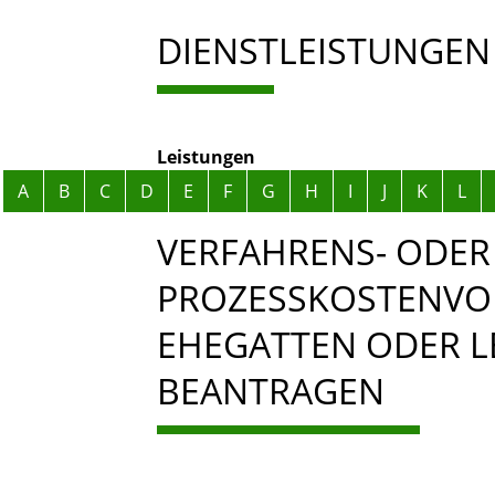
DIENSTLEISTUNGEN
Leistungen
Alphabetisches Register überspringen
A
B
C
D
E
F
G
H
I
J
K
L
VERFAHRENS- ODER
PROZESSKOSTENVO
EHEGATTEN ODER 
BEANTRAGEN