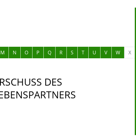
M
N
O
P
Q
R
S
T
U
V
W
X
RSCHUSS DES
LEBENSPARTNERS