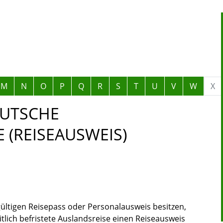
M
N
O
P
Q
R
S
T
U
V
W
X
EUTSCHE
 (REISEAUSWEIS)
ültigen Reisepass oder Personalausweis besitzen,
itlich befristete Auslandsreise einen Reiseausweis