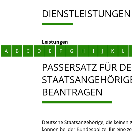
DIENSTLEISTUNGEN
Leistungen
Alphabetisches Register überspringen
A
B
C
D
E
F
G
H
I
J
K
L
PASSERSATZ FÜR D
STAATSANGEHÖRIGE
BEANTRAGEN
Deutsche Staatsangehörige, die keinen g
können bei der Bundespolizei für eine ze