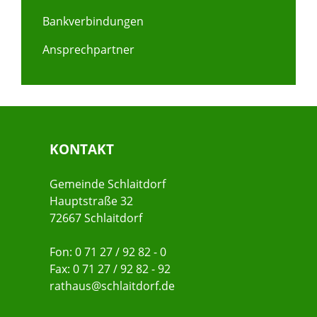
Bankverbindungen
Ansprechpartner
KONTAKT
Gemeinde Schlaitdorf
Hauptstraße 32
72667 Schlaitdorf
Fon: 0 71 27 / 92 82 - 0
Fax: 0 71 27 / 92 82 - 92
rathaus@schlaitdorf.de