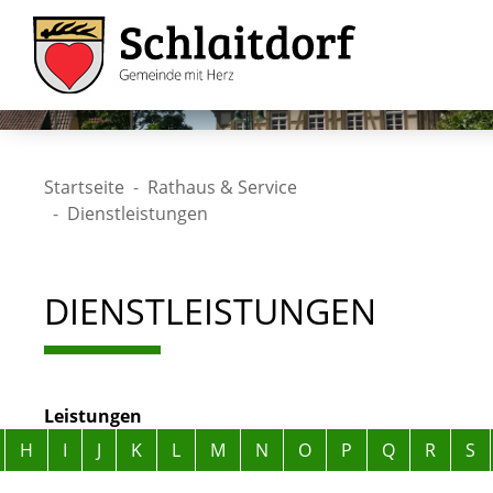
Startseite
Rathaus & Service
Dienstleistungen
DIENSTLEISTUNGEN
Leistungen
Alphabetisches Register überspringen
H
I
J
K
L
M
N
O
P
Q
R
S