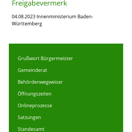
Freigabevermerk
04.08.2023 Innenministerium Baden-
Württemberg
Grußwort Bürgermeister
Gemeinderat
Behördenwegweiser
Öffnungszeiten
Onlineprozesse
Satzungen
Standesamt