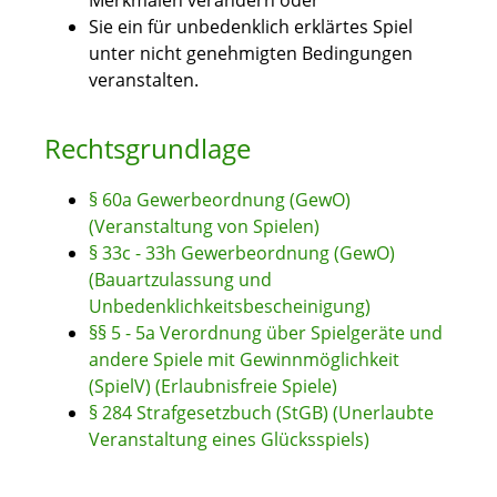
Merkmalen verändern oder
Sie ein für unbedenklich erklärtes Spiel
unter nicht genehmigten Bedingungen
veranstalten.
Rechtsgrundlage
§ 60a Gewerbeordnung (GewO)
(Veranstaltung von Spielen)
§ 33c - 33h Gewerbeordnung (GewO)
(Bauartzulassung und
Unbedenklichkeitsbescheinigung)
§§ 5 - 5a Verordnung über Spielgeräte und
andere Spiele mit Gewinnmöglichkeit
(SpielV) (Erlaubnisfreie Spiele)
§ 284 Strafgesetzbuch (StGB) (Unerlaubte
Veranstaltung eines Glücksspiels)