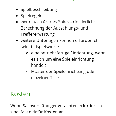
Spielbeschreibung
Spielregeln
wenn nach Art des Spiels erforderlich:
Berechnung der Auszahlungs- und
Treffererwartung
weitere Unterlagen können erforderlich
sein, beispielsweise
eine betriebsfertige Einrichtung, wenn
es sich um eine Spieleinrichtung
handelt
Muster der Spieleinrichtung oder
einzelner Teile
Kosten
Wenn Sachverständigengutachten erforderlich
sind, fallen dafür Kosten an.