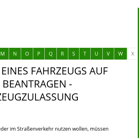
M
N
O
P
Q
R
S
T
U
V
W
X
EINES FAHRZEUGS AUF
 BEANTRAGEN -
RZEUGZULASSUNG
eder im Straßenverkehr nutzen wollen, müssen