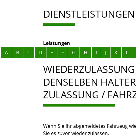
DIENSTLEISTUNGEN
Leistungen
Alphabetisches Register überspringen
A
B
C
D
E
F
G
H
I
J
K
L
WIEDERZULASSUNG 
DENSELBEN HALTER
ZULASSUNG / FAH
Wenn Sie Ihr abgemeldetes Fahrzeug wi
Sie es zuvor wieder zulassen.