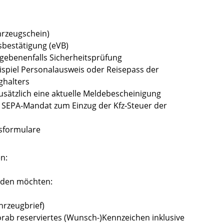
hrzeugschein)
sbestätigung (eVB)
gebenenfalls Sicherheitsprüfung
spiel Personalausweis oder Reisepass der
ghalters
usätzlich eine aktuelle Meldebescheinigung
SEPA‐Mandat zum Einzug der Kfz‐Steuer der
gsformulare
n:
nden möchten:
hrzeugbrief)
orab reserviertes (Wunsch-)Kennzeichen inklusive