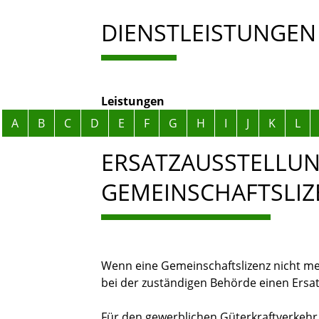
DIENSTLEISTUNGEN
Leistungen
Alphabetisches Register überspringen
A
B
C
D
E
F
G
H
I
J
K
L
ERSATZAUSSTELLUN
GEMEINSCHAFTSLI
Wenn eine Gemeinschaftslizenz nicht me
bei der zuständigen Behörde einen Ersa
Für den gewerblichen Güterkraftverkehr 