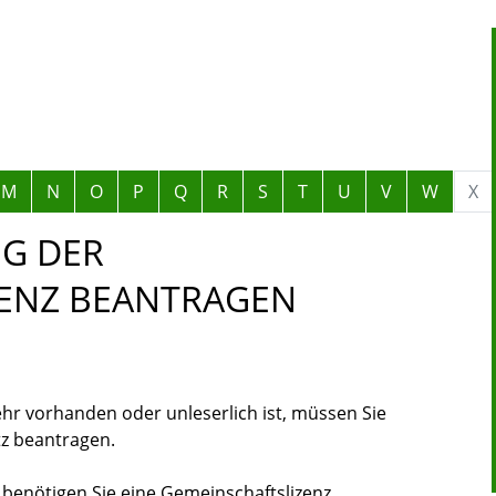
M
N
O
P
Q
R
S
T
U
V
W
X
G DER
ZENZ BEANTRAGEN
hr vorhanden oder unleserlich ist, müssen Sie
tz beantragen.
benötigen Sie eine Gemeinschaftslizenz.