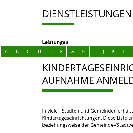
DIENSTLEISTUNGEN
Leistungen
Alphabetisches Register überspringen
A
B
C
D
E
F
G
H
I
J
K
L
KINDERTAGESEINRIC
AUFNAHME ANMEL
In vielen Städten und Gemeinden erhalte
Kindertageseinrichtungen. Diese Liste e
beziehungsweise der Gemeinde-/Stadtve