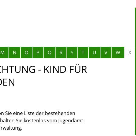
M
N
O
P
Q
R
S
T
U
V
W
X
HTUNG - KIND FÜR
DEN
n Sie eine Liste der bestehenden
rhalten Sie kostenlos vom Jugendamt
rwaltung.