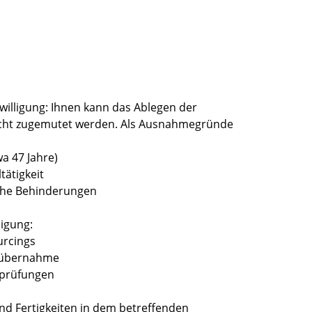
lligung: Ihnen kann das Ablegen der
cht zugemutet werden.
Als Ausnahmegründe
wa 47 Jahre)
tätigkeit
iche Behinderungen
igung:
urcings
bsübernahme
rprüfungen
nd Fertigkeiten in dem betreffenden