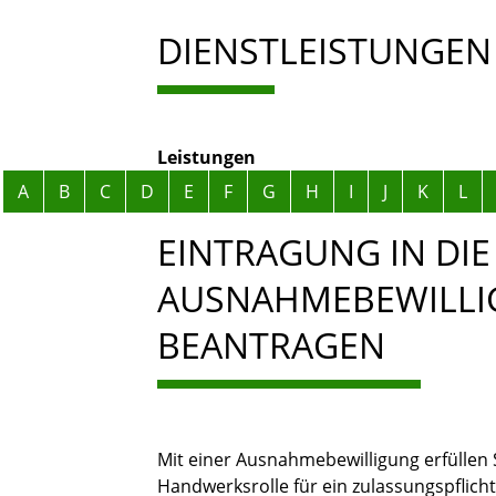
DIENSTLEISTUNGEN
Leistungen
Alphabetisches Register überspringen
A
B
C
D
E
F
G
H
I
J
K
L
EINTRAGUNG IN DI
AUSNAHMEBEWILLI
BEANTRAGEN
Mit einer Ausnahmebewilligung erfüllen S
Handwerksrolle für ein zulassungspflich