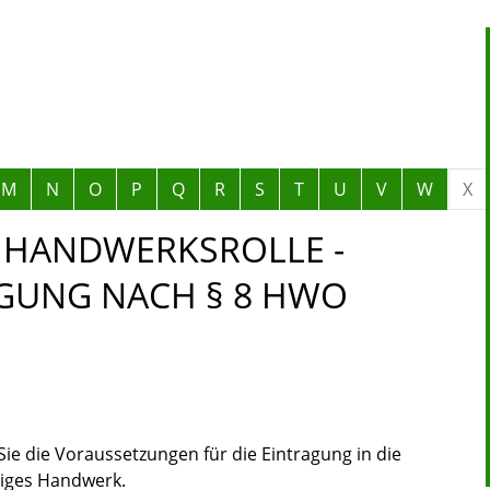
M
N
O
P
Q
R
S
T
U
V
W
X
E HANDWERKSROLLE -
GUNG NACH § 8 HWO
ie die Voraussetzungen für die Eintragung in die
tiges Handwerk.