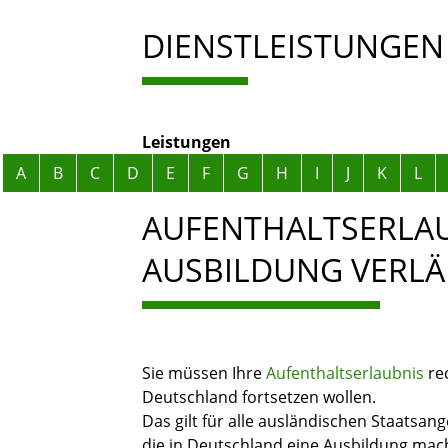
DIENSTLEISTUNGEN
Leistungen
Alphabetisches Register überspringen
A
B
C
D
E
F
G
H
I
J
K
L
AUFENTHALTSERLAU
AUSBILDUNG VERL
Sie müssen Ihre
Aufenthaltserlaubnis
rec
Deutschland fortsetzen wollen.
Das gilt für alle ausländischen Staatsa
die in Deutschland eine Ausbildung mac