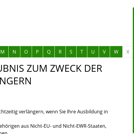
M
N
O
P
Q
R
S
T
U
V
W
X
BNIS ZUM ZWECK DER
ÄNGERN
htzeitig verlängern, wenn Sie Ihre Ausbildung in
ngehörigen aus Nicht-EU- und Nicht-EWR-Staaten,
hen.