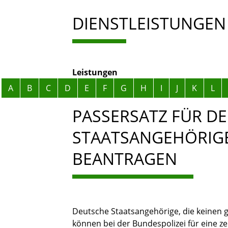
DIENSTLEISTUNGEN
Leistungen
Alphabetisches Register überspringen
A
B
C
D
E
F
G
H
I
J
K
L
PASSERSATZ FÜR D
STAATSANGEHÖRIGE
BEANTRAGEN
Deutsche Staatsangehörige, die keinen g
können bei der Bundespolizei für eine ze