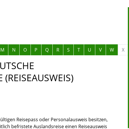
M
N
O
P
Q
R
S
T
U
V
W
X
EUTSCHE
 (REISEAUSWEIS)
ültigen Reisepass oder Personalausweis besitzen,
itlich befristete Auslandsreise einen Reiseausweis