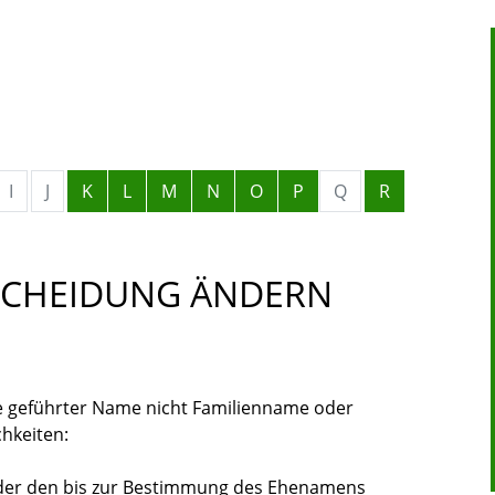
I
J
K
L
M
N
O
P
Q
R
SCHEIDUNG ÄNDERN
 geführter Name nicht Familienname oder
hkeiten:
der den bis zur Bestimmung des Ehenamens