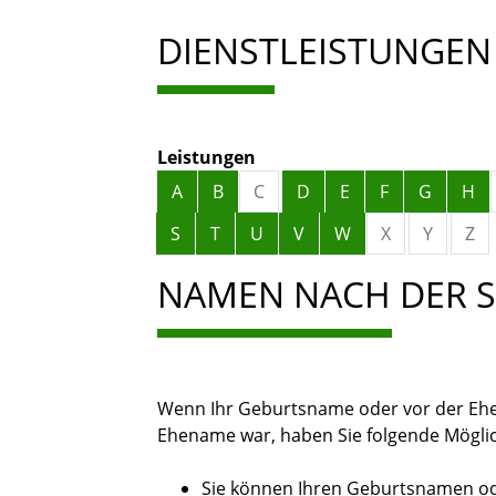
DIENSTLEISTUNGEN
Leistungen
Alphabetisches Register überspringen
A
B
C
D
E
F
G
H
S
T
U
V
W
X
Y
Z
NAMEN NACH DER 
Wenn Ihr Geburtsname oder vor der Ehe
Ehename war, haben Sie folgende Möglic
Sie können Ihren Geburtsnamen o