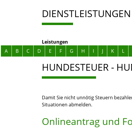
DIENSTLEISTUNGEN
Leistungen
Alphabetisches Register überspringen
A
B
C
D
E
F
G
H
I
J
K
L
HUNDESTEUER - H
Damit Sie nicht unnötig Steuern bezahl
Situationen abmelden.
Onlineantrag und F