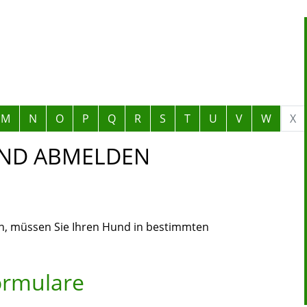
M
N
O
P
Q
R
S
T
U
V
W
X
UND ABMELDEN
en, müssen Sie Ihren Hund in bestimmten
ormulare